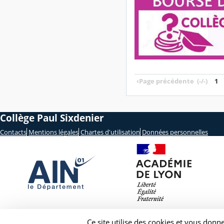
‹
Page précédente
(-/-)
1
Collège Paul Sixdenier
Contacts
Mentions légales
Chartes d'utilisation
Données personnelles
Ce site utilise des cookies et vous donn