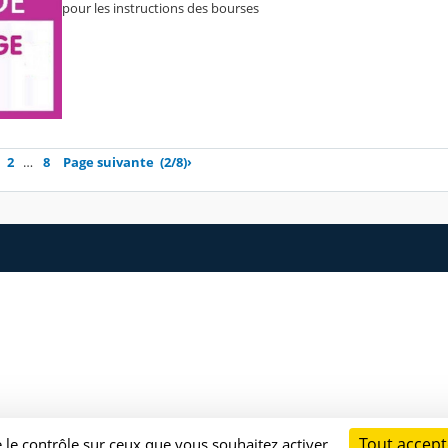
pour les instructions des bourses
2
…
8
Page suivante
(2/8)
›
Tout accept
e le contrôle sur ceux que vous souhaitez activer