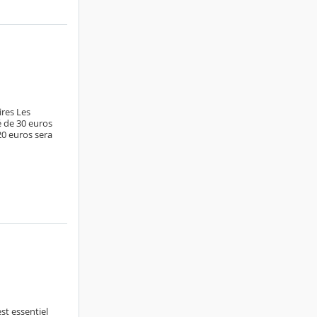
ires Les
é de 30 euros
20 euros sera
est essentiel