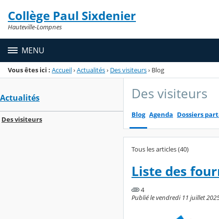
Panneau de gestion des cookies
Collège Paul Sixdenier
Menu de la rubrique
Contenu
Hauteville-Lompnes
MENU
Vous êtes ici :
Accueil
›
Actualités
›
Des visiteurs
›
Blog
Des visiteurs
Actualités
Blog
Agenda
Dossiers par
Des visiteurs
Tous les articles (40)
Liste des four
4
Publié le vendredi 11 juillet 2025