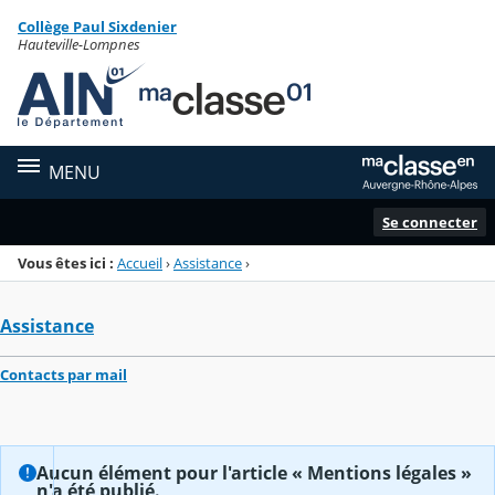
Panneau de gestion des cookies
Collège Paul Sixdenier
Menu de la rubrique
Contenu
Hauteville-Lompnes
MENU
Se connecter
Vous êtes ici :
Accueil
›
Assistance
›
Assistance
Contacts par mail
Aucun élément pour l'article « Mentions légales »
n'a été publié.