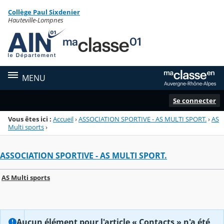
Panneau de gestion des cookies
Collège Paul Sixdenier
Menu de la rubrique
Contenu
Hauteville-Lompnes
MENU
Se connecter
Vous êtes ici :
Accueil
›
ASSOCIATION SPORTIVE - AS MULTI SPORT.
›
AS
Multi sports
›
ASSOCIATION SPORTIVE - AS MULTI SPORT.
AS Multi sports
Aucun élément pour l'article « Contacts » n'a été