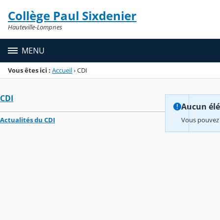
Panneau de gestion des cookies
Collège Paul Sixdenier
Menu de la rubrique
Contenu
Hauteville-Lompnes
MENU
Vous êtes ici :
Accueil
›
CDI
CDI
Aucun élém
Actualités du CDI
Vous pouvez 