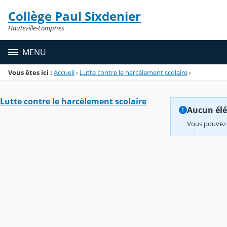
Panneau de gestion des cookies
Collège Paul Sixdenier
Menu de la rubrique
Contenu
Hauteville-Lompnes
MENU
Vous êtes ici :
Accueil
›
Lutte contre le harcèlement scolaire
›
Lutte contre le harcèlement scolaire
Aucun élém
Vous pouvez 