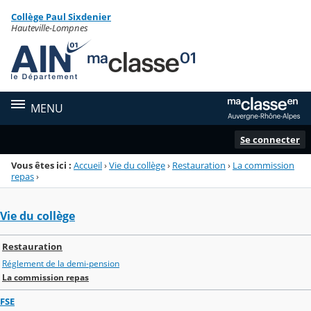
Panneau de gestion des cookies
Collège Paul Sixdenier
Menu de la rubrique
Contenu
Hauteville-Lompnes
MENU
Se connecter
Vous êtes ici :
Accueil
›
Vie du collège
›
Restauration
›
La commission
repas
›
Vie du collège
Restauration
Réglement de la demi-pension
La commission repas
FSE