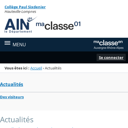
Panneau de gestion des cookies
Collège Paul Sixdenier
Menu de la rubrique
Contenu
Hauteville-Lompnes
MENU
Se connecter
Vous êtes ici :
Accueil
›
Actualités
Actualités
Des visiteurs
Actualités