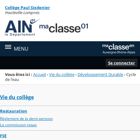
Panneau de gestion des cookies
Collège Paul Sixdenier
Menu de la rubrique
Contenu
Hauteville-Lompnes
MENU
Se connecter
Vous êtes ici :
Accueil
›
Vie du collège
›
Développement Durable
›
Cycle
de l'eau
Vie du collège
Restauration
Réglement de la demi-pension
La commission repas
FSE