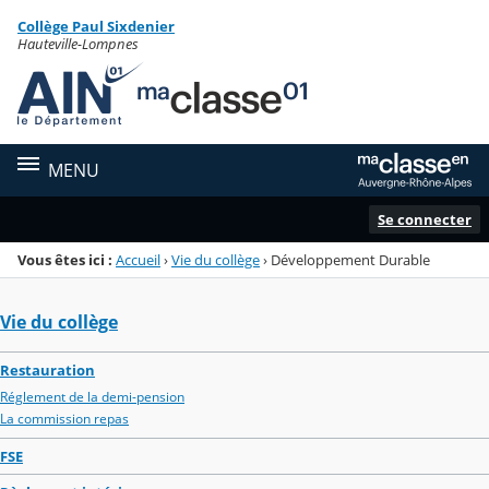
Panneau de gestion des cookies
Collège Paul Sixdenier
Menu de la rubrique
Contenu
Hauteville-Lompnes
MENU
Se connecter
Vous êtes ici :
Accueil
›
Vie du collège
›
Développement Durable
Vie du collège
Restauration
Réglement de la demi-pension
La commission repas
FSE