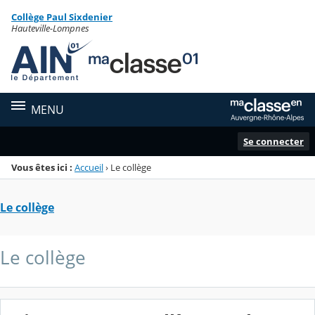
Panneau de gestion des cookies
Collège Paul Sixdenier
Menu de la rubrique
Contenu
Hauteville-Lompnes
MENU
Se connecter
Vous êtes ici :
Accueil
›
Le collège
Le collège
Le collège