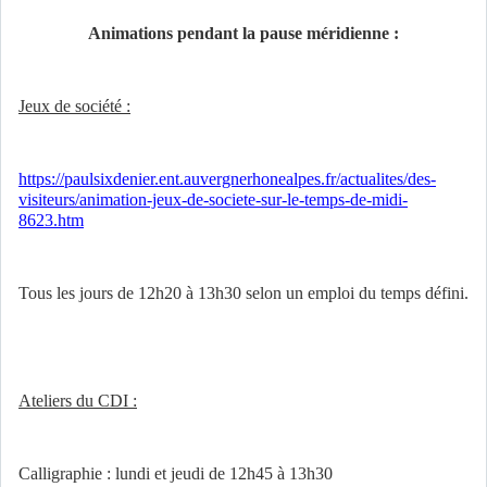
Animations pendant la pause méridienne :
Jeux de société :
https://paulsixdenier.ent.auvergnerhonealpes.fr/actualites/des-
visiteurs/animation-jeux-de-societe-sur-le-temps-de-midi-
8623.htm
Tous les jours de 12h20 à 13h30 selon un emploi du temps défini.
Ateliers du CDI :
Calligraphie : lundi et jeudi de 12h45 à 13h30