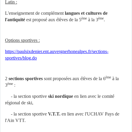
Latin :
L'enseignement de complément
langues et cultures de
ème
ème
l'antiquité
est proposé aux élèves de la 5
à la 3
.
Options sportives :
https://paulsixdenier.ent.auvergnerhonealpes.fr/sections-
sportives/blog.do
ème
2
sections sportives
sont proposées aux élèves de la 6
à la
ème
3
:
- la section sportive
ski nordique
en lien avec le comité
régional de ski,
- la section sportive
V.T.T.
en lien avec l'UCHAV Pays de
l'Ain VTT.