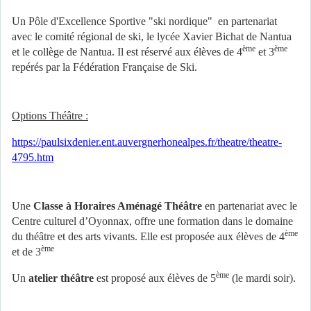
Un Pôle d'Excellence Sportive "ski nordique" en partenariat
avec le comité régional de ski, le lycée Xavier Bichat de Nantua
ème
ème
et le collège de Nantua. Il est réservé aux élèves de 4
et 3
repérés par la Fédération Française de Ski.
Options Théâtre :
https://paulsixdenier.ent.auvergnerhonealpes.fr/theatre/theatre-
4795.htm
Une
Classe à Horaires Aménagé Théâtre
en partenariat avec le
Centre culturel d’Oyonnax, offre une formation dans le domaine
ème
du théâtre et des arts vivants. Elle est proposée aux élèves de 4
ème
et de 3
ème
Un
atelier théâtre
est proposé aux élèves de 5
(le mardi soir).