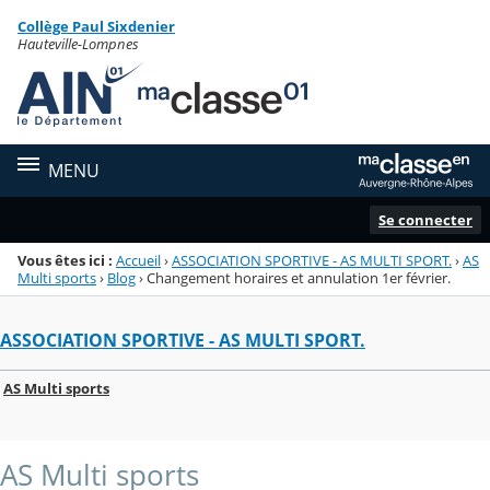
Panneau de gestion des cookies
Collège Paul Sixdenier
Menu de la rubrique
Contenu
Hauteville-Lompnes
MENU
Se connecter
Vous êtes ici :
Accueil
›
ASSOCIATION SPORTIVE - AS MULTI SPORT.
›
AS
Multi sports
›
Blog
›
Changement horaires et annulation 1er février.
ASSOCIATION SPORTIVE - AS MULTI SPORT.
AS Multi sports
AS Multi sports