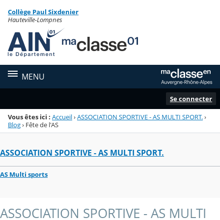
Panneau de gestion des cookies
Collège Paul Sixdenier
Menu de la rubrique
Contenu
Hauteville-Lompnes
MENU
Se connecter
Vous êtes ici :
Accueil
›
ASSOCIATION SPORTIVE - AS MULTI SPORT.
›
Blog
›
Fête de l'AS
ASSOCIATION SPORTIVE - AS MULTI SPORT.
AS Multi sports
ASSOCIATION SPORTIVE - AS MULTI