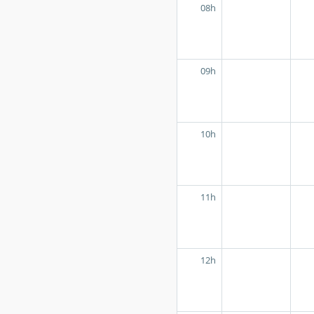
08h
09h
10h
11h
12h