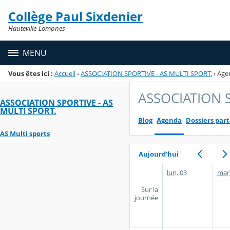
Panneau de gestion des cookies
Collège Paul Sixdenier
Menu de la rubrique
Contenu
Hauteville-Lompnes
MENU
Vous êtes ici :
Accueil
›
ASSOCIATION SPORTIVE - AS MULTI SPORT.
›
Age
ASSOCIATION S
ASSOCIATION SPORTIVE - AS
MULTI SPORT.
Blog
Agenda
Dossiers par
AS Multi sports
Aujourd’hui
lun.
03
mar
Sur la
journée