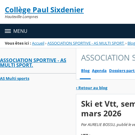
Panneau de gestion des cookies
Collège Paul Sixdenier
Menu de la rubrique
Contenu
Hauteville-Lompnes
MENU
Vous êtes ici :
Accueil
›
ASSOCIATION SPORTIVE - AS MULTI SPORT.
›
Blo
ASSOCIATION S
ASSOCIATION SPORTIVE - AS
MULTI SPORT.
Blog
Agenda
Dossiers par
AS Multi sports
‹
Retour au blog
Ski et Vtt, s
mars 2026
Par AURELIE BOSSU, publié le v