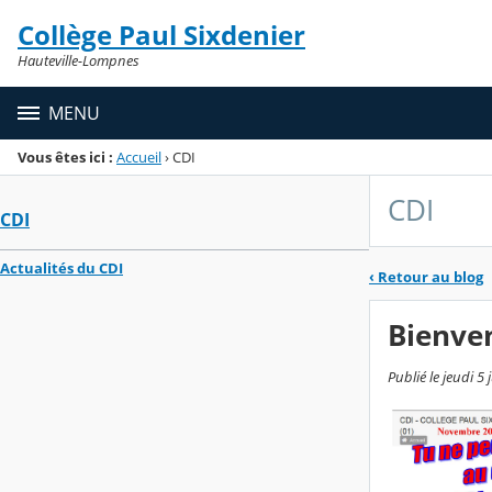
Panneau de gestion des cookies
Collège Paul Sixdenier
Menu de la rubrique
Contenu
Hauteville-Lompnes
MENU
Vous êtes ici :
Accueil
›
CDI
CDI
CDI
Actualités du CDI
‹
Retour au blog
Bienven
Publié le jeudi 5