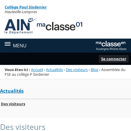
Panneau de gestion des cookies
Collège Paul Sixdenier
Menu de la rubrique
Contenu
Hauteville-Lompnes
MENU
Se connecter
Vous êtes ici :
Accueil
›
Actualités
›
Des visiteurs
›
Blog
›
Assemblée du
FSE au collège P Sixdenier
Actualités
Des visiteurs
Des visiteurs