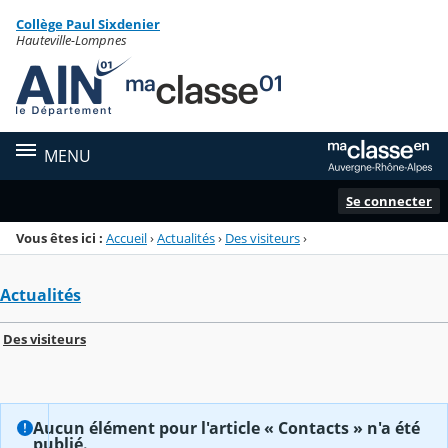
Panneau de gestion des cookies
Collège Paul Sixdenier
Menu de la rubrique
Contenu
Hauteville-Lompnes
MENU
Se connecter
Vous êtes ici :
Accueil
›
Actualités
›
Des visiteurs
›
Actualités
Des visiteurs
Aucun élément pour l'article « Contacts » n'a été
publié.