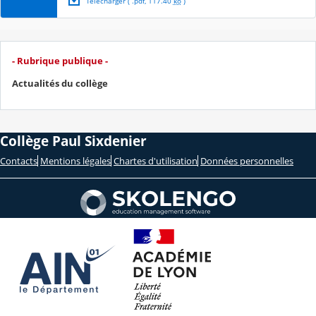
Télécharger
( .
pdf
,
117.40
ko
)
- Rubrique publique -
Actualités du collège
Collège Paul Sixdenier
Contacts
Mentions légales
Chartes d'utilisation
Données personnelles