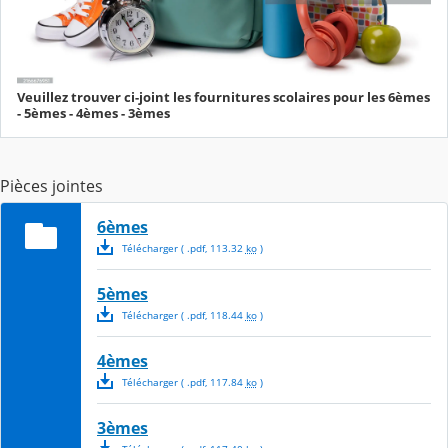
Veuillez trouver ci-joint les fournitures scolaires pour les 6èmes
- 5èmes - 4èmes - 3èmes
Pièces jointes
6èmes
Télécharger
( .
pdf
,
113.32
ko
)
5èmes
Télécharger
( .
pdf
,
118.44
ko
)
4èmes
Télécharger
( .
pdf
,
117.84
ko
)
3èmes