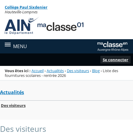
Panneau de gestion des cookies
Collège Paul Sixdenier
Menu de la rubrique
Contenu
Hauteville-Lompnes
MENU
Se connecter
Vous êtes ici :
Accueil
›
Actualités
›
Des visiteurs
›
Blog
›
Liste des
fournitures scolaires - rentrée 2026
Actualités
Des visiteurs
Des visiteurs