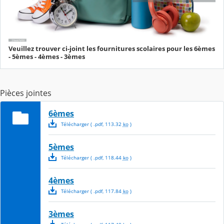
Veuillez trouver ci-joint les fournitures scolaires pour les 6èmes
- 5èmes - 4èmes - 3èmes
Pièces jointes
6èmes
Télécharger
( .
pdf
,
113.32
ko
)
5èmes
Télécharger
( .
pdf
,
118.44
ko
)
4èmes
Télécharger
( .
pdf
,
117.84
ko
)
3èmes