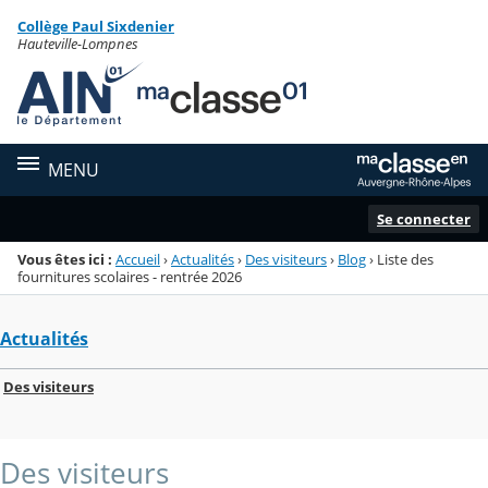
Panneau de gestion des cookies
Collège Paul Sixdenier
Menu de la rubrique
Contenu
Hauteville-Lompnes
MENU
Se connecter
Vous êtes ici :
Accueil
›
Actualités
›
Des visiteurs
›
Blog
›
Liste des
fournitures scolaires - rentrée 2026
Actualités
Des visiteurs
Des visiteurs