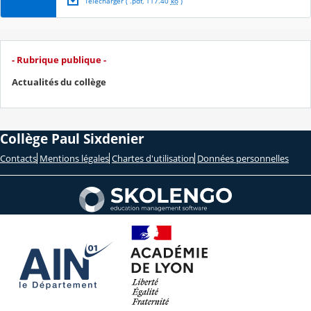
Télécharger
( .
pdf
,
117.40
ko
)
- Rubrique publique -
Actualités du collège
Collège Paul Sixdenier
Contacts
Mentions légales
Chartes d'utilisation
Données personnelles