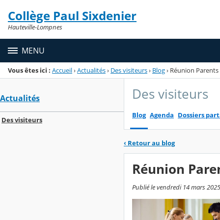
Panneau de gestion des cookies
Collège Paul Sixdenier
Menu de la rubrique
Contenu
Hauteville-Lompnes
MENU
Vous êtes ici :
Accueil
›
Actualités
›
Des visiteurs
›
Blog
›
Réunion Parents 
Des visiteurs
Actualités
Blog
Agenda
Dossiers par
Des visiteurs
‹
Retour au blog
Réunion Paren
Publié le vendredi 14 mars 2025