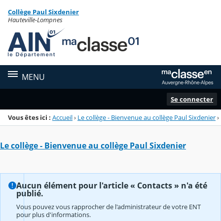
Panneau de gestion des cookies
Collège Paul Sixdenier
Menu de la rubrique
Contenu
Hauteville-Lompnes
MENU
Se connecter
Vous êtes ici :
Accueil
›
Le collège - Bienvenue au collège Paul Sixdenier
›
Le collège - Bienvenue au collège Paul Sixdenier
Aucun élément pour l'article « Contacts » n'a été
publié.
Vous pouvez vous rapprocher de l'administrateur de votre ENT
pour plus d'informations.