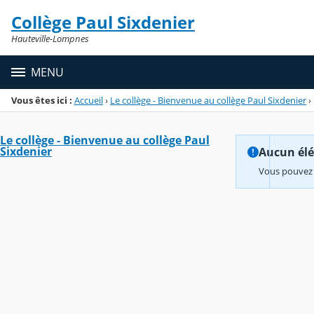
Panneau de gestion des cookies
Collège Paul Sixdenier
Menu de la rubrique
Contenu
Hauteville-Lompnes
MENU
Vous êtes ici :
Accueil
›
Le collège - Bienvenue au collège Paul Sixdenier
›
Le collège - Bienvenue au collège Paul
Sixdenier
Aucun élém
Vous pouvez 