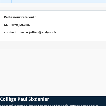
Professeur référent :
M. Pierre JULLIEN
contact : pierre.jullien@ac-lyon.fr
Collège Paul Sixdenier
Contacts
Mentions légales
Chartes d'utilisation
Données personnelles