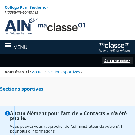
Panneau de gestion des cookies
Collège Paul Sixdenier
Menu de la rubrique
Contenu
Hauteville-Lompnes
MENU
Se connecter
Vous êtes ici :
Accueil
›
Sections sportives
›
Sections sportives
Aucun élément pour l'article « Contacts » n'a été
publié.
Vous pouvez vous rapprocher de l'administrateur de votre ENT
pour plus d'informations.