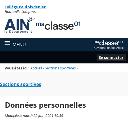
Panneau de gestion des cookies
Collège Paul Sixdenier
Menu de la rubrique
Contenu
Hauteville-Lompnes
MENU
Se connecter
Vous êtes ici :
Accueil
›
Sections sportives
›
Sections sportives
Données personnelles
Modifiée le mardi 22 juin 2021 10:59