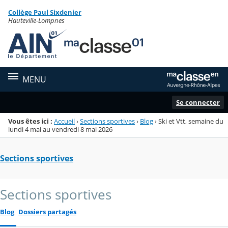
Panneau de gestion des cookies
Collège Paul Sixdenier
Menu de la rubrique
Contenu
Hauteville-Lompnes
MENU
Se connecter
Vous êtes ici :
Accueil
›
Sections sportives
›
Blog
›
Ski et Vtt, semaine du
lundi 4 mai au vendredi 8 mai 2026
Sections sportives
Sections sportives
Blog
Dossiers partagés