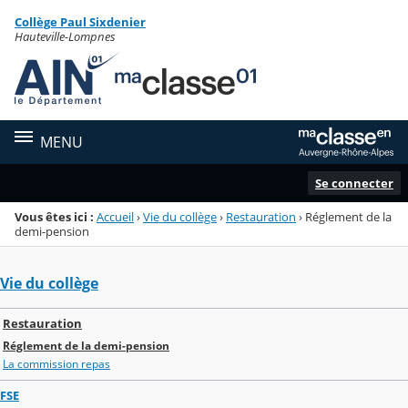
Panneau de gestion des cookies
Collège Paul Sixdenier
Menu de la rubrique
Contenu
Hauteville-Lompnes
MENU
Se connecter
Vous êtes ici :
Accueil
›
Vie du collège
›
Restauration
›
Réglement de la
demi-pension
Vie du collège
Restauration
Réglement de la demi-pension
La commission repas
FSE