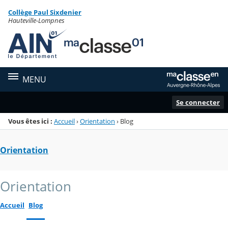
Panneau de gestion des cookies
Collège Paul Sixdenier
Menu de la rubrique
Contenu
Hauteville-Lompnes
MENU
Se connecter
Vous êtes ici :
Accueil
›
Orientation
›
Blog
Orientation
Orientation
Accueil
Blog