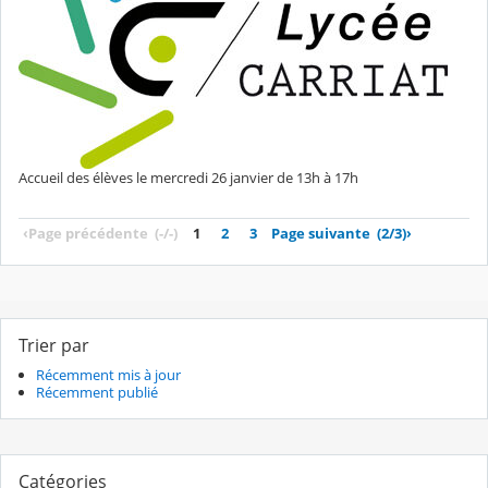
Accueil des élèves le mercredi 26 janvier de 13h à 17h
‹
Page précédente
(-/-)
1
2
3
Page suivante
(2/3)
›
Trier par
Récemment mis à jour
Récemment publié
Catégories