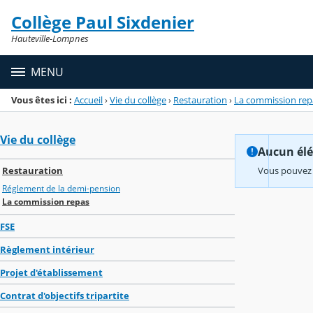
Panneau de gestion des cookies
Collège Paul Sixdenier
Menu de la rubrique
Contenu
Hauteville-Lompnes
MENU
Vous êtes ici :
Accueil
›
Vie du collège
›
Restauration
›
La commission rep
Vie du collège
Aucun élém
Restauration
Vous pouvez 
Réglement de la demi-pension
La commission repas
FSE
Règlement intérieur
Projet d'établissement
Contrat d'objectifs tripartite