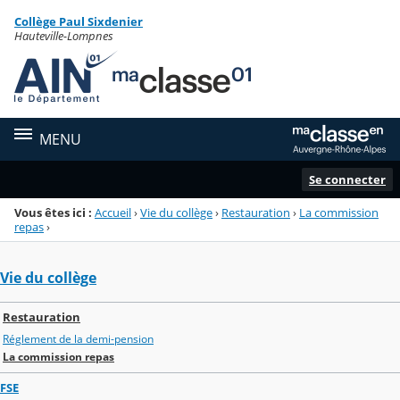
Panneau de gestion des cookies
Collège Paul Sixdenier
Menu de la rubrique
Contenu
Hauteville-Lompnes
MENU
Se connecter
Vous êtes ici :
Accueil
›
Vie du collège
›
Restauration
›
La commission
repas
›
Vie du collège
Restauration
Réglement de la demi-pension
La commission repas
FSE